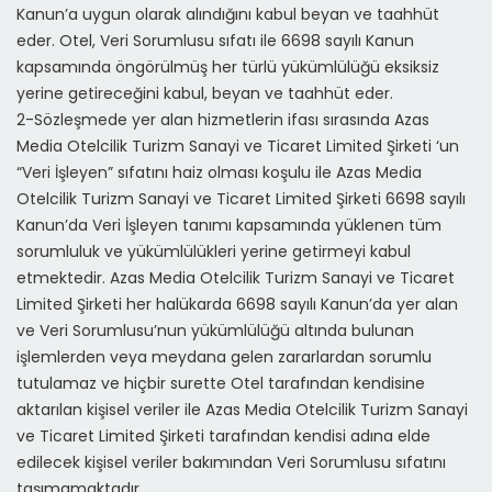
Kanun’a uygun olarak alındığını kabul beyan ve taahhüt
eder. Otel, Veri Sorumlusu sıfatı ile 6698 sayılı Kanun
kapsamında öngörülmüş her türlü yükümlülüğü eksiksiz
yerine getireceğini kabul, beyan ve taahhüt eder.
2-Sözleşmede yer alan hizmetlerin ifası sırasında
Azas
Media Otelcilik Turizm Sanayi ve Ticaret Limited Şirketi
‘un
“Veri İşleyen” sıfatını haiz olması koşulu ile
Azas Media
Otelcilik Turizm Sanayi ve Ticaret Limited Şirketi
6698 sayılı
Kanun’da Veri İşleyen tanımı kapsamında yüklenen tüm
sorumluluk ve yükümlülükleri yerine getirmeyi kabul
etmektedir.
Azas Media Otelcilik Turizm Sanayi ve Ticaret
Limited Şirketi
her halükarda 6698 sayılı Kanun’da yer alan
ve Veri Sorumlusu’nun yükümlülüğü altında bulunan
işlemlerden veya meydana gelen zararlardan sorumlu
tutulamaz ve hiçbir surette Otel tarafından kendisine
aktarılan kişisel veriler ile
Azas Media Otelcilik Turizm Sanayi
ve Ticaret Limited Şirketi
tarafından kendisi adına elde
edilecek kişisel veriler bakımından Veri Sorumlusu sıfatını
taşımamaktadır.