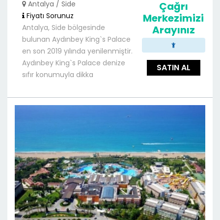
Antalya / Side
Çağrı
Fiyatı Sorunuz
Merkezimizi
Antalya, Side bölgesinde
Arayınız
bulunan Aydınbey King`s Palace
en son 2019 yılında yenilenmiştir.
Aydınbey King`s Palace denize
SATIN AL
sıfır konumuyla dikka