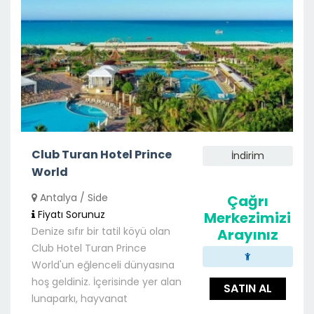
Club Turan Hotel Prince
İndirim
World
Antalya / Side
Çağrı
Fiyatı Sorunuz
Merkezimizi
Denize sıfır bir tatil köyü olan
Arayınız
Club Hotel Turan Prince
World'un eğlenceli dünyasına
hoş geldiniz. İçerisinde yer alan
SATIN AL
lunaparkı, hayvanat