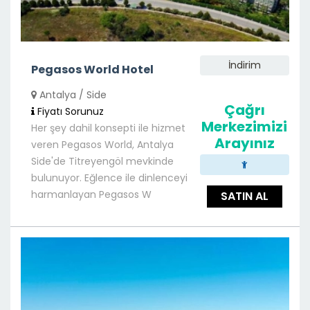
İndirim
Pegasos World Hotel
Antalya / Side
Çağrı
Fiyatı Sorunuz
Merkezimizi
Her şey dahil konsepti ile hizmet
Arayınız
veren Pegasos World, Antalya
Side'de Titreyengöl mevkinde
bulunuyor. Eğlence ile dinlenceyi
harmanlayan Pegasos W
SATIN AL