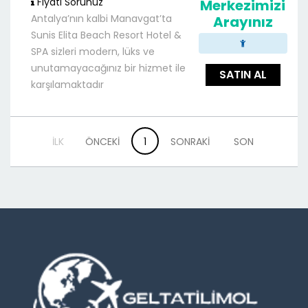
Fiyatı Sorunuz
Merkezimizi
Antalya’nın kalbi Manavgat’ta
Arayınız
Sunis Elita Beach Resort Hotel &
SPA sizleri modern, lüks ve
unutamayacağınız bir hizmet ile
SATIN AL
karşılamaktadır
İLK
ÖNCEKİ
1
SONRAKİ
SON