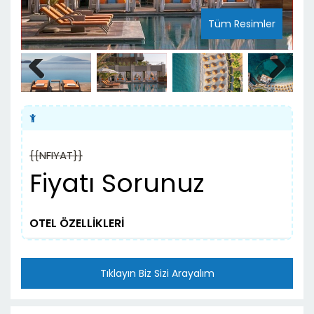
Tüm Resimler
Previous
Next
{{NFIYAT}}
Fiyatı Sorunuz
OTEL ÖZELLİKLERİ
Tıklayın Biz Sizi Arayalım