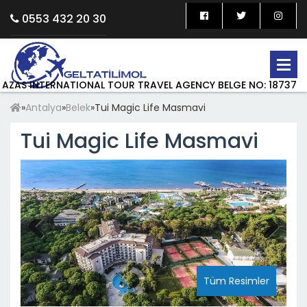
0553 432 20 30
AZAS INTERNATIONAL TOUR TRAVEL AGENCY BELGE NO: 18737
»
Antalya
»
Belek
»
Tui Magic Life Masmavi
Tui Magic Life Masmavi
Previous
Next
Tüm Resimler